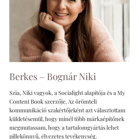
Berkes – Bognár Niki
Szia, Niki vagyok, a Socialight alapítója és a My
Content Book szerzője. Az örömteli
kommunikáció szakértőjeként azt választottam
küldetésemül, hogy minél több márkaépítőnek
megmutassam, hogy a tartalomgyártás lehet
pillekönnyű, élvezetes tevékenység.