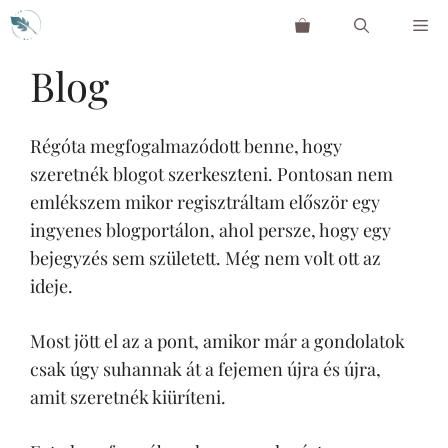
Kilépés
Me
a
tartalomba
Blog
Régóta megfogalmazódott benne, hogy
szeretnék blogot szerkeszteni. Pontosan nem
emlékszem mikor regisztráltam először egy
ingyenes blogportálon, ahol persze, hogy egy
bejegyzés sem született. Még nem volt ott az
ideje.
Most jött el az a pont, amikor már a gondolatok
csak úgy suhannak át a fejemen újra és újra,
amit szeretnék kiüríteni.