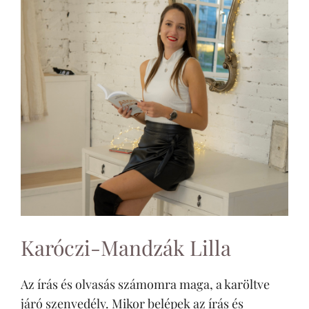
Karóczi-Mandzák Lilla
Az írás és olvasás számomra maga, a karöltve
járó szenvedély. Mikor belépek az írás és