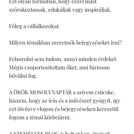
Ezt olyan formában, hogy ezzel mást
szórakoztassak, edukáljak vagy inspiráljak.
Főleg a vállalkozókat.
Milyen témákban szeretnék bejegyzéseket írni?
Felsorolni sem tudom, annyi minden érdekel.
Mégis csoportosítottam őket, ami biztosan
bővülni fog.
A ÖRÖK MOSOLYNAPTÁR a szívem csücske,
hiszem, hogy az írás és a művészet gyógyít, így
ezt ötvözve vlogon és bejegyzéseken keresztül
fogom a témát körbejárni.
A SZEMÉLYES BLOG is helyet kap, érzések,