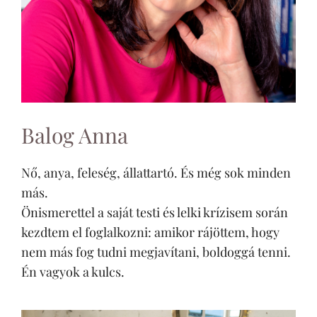
Balog Anna
Nő, anya, feleség, állattartó. És még sok minden
más.
Önismerettel a saját testi és lelki krízisem során
kezdtem el foglalkozni: amikor rájöttem, hogy
nem más fog tudni megjavítani, boldoggá tenni.
Én vagyok a kulcs.