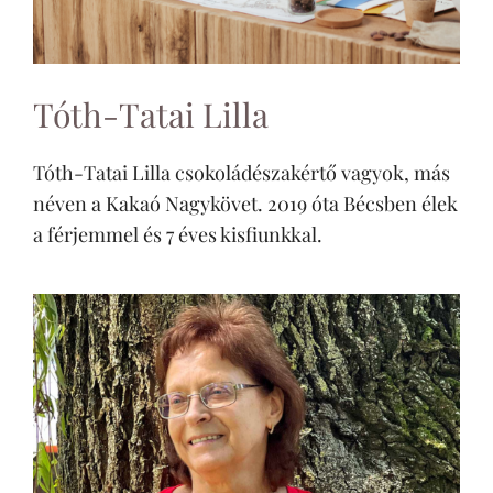
Tóth-Tatai Lilla
Tóth-Tatai Lilla csokoládészakértő vagyok, más
néven a Kakaó Nagykövet. 2019 óta Bécsben élek
a férjemmel és 7 éves kisfiunkkal.