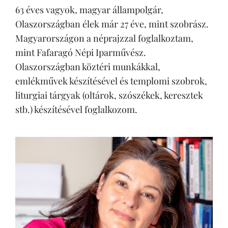
63 éves vagyok, magyar állampolgár,
Olaszországban élek már 27 éve, mint szobrász.
Magyarországon a néprajzzal foglalkoztam,
mint Fafaragó Népi Iparművész.
Olaszországban köztéri munkákkal,
emlékművek készítésével és templomi szobrok,
liturgiai tárgyak (oltárok, szószékek, keresztek
stb.) készítésével foglalkozom.