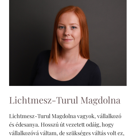
Lichtmesz-Turul Magdolna
Lichtmesz-Turul Magdolna vagyok, vállalkozó
és édesanya. Hosszú út vezetett odáig, hogy
vállalkozóvá váltam, de szükséges váltás volt ez,